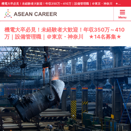
機電大卒必見！未経験者大歓迎！年収350万～410万｜設備管理職｜＠東京・神奈川 ★...
Menu
機電大卒必見！未経験者大歓迎！年収350万～410
万｜設備管理職｜＠東京・神奈川 ★14名募集★