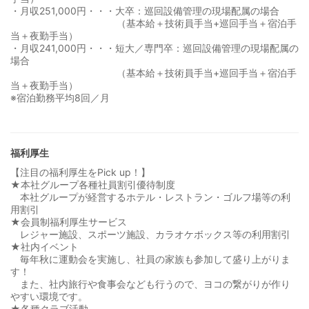
・月収251,000円・・・大卒：巡回設備管理の現場配属の場合
（基本給＋技術員手当+巡回手当＋宿泊手
当＋夜勤手当）
・月収241,000円・・・短大／専門卒：巡回設備管理の現場配属の
場合
（基本給＋技術員手当+巡回手当＋宿泊手
当＋夜勤手当）
※宿泊勤務平均8回／月
福利厚生
【注目の福利厚生をPick up！】
★本社グループ各種社員割引優待制度
本社グループが経営するホテル・レストラン・ゴルフ場等の利
用割引
★会員制福利厚生サービス
レジャー施設、スポーツ施設、カラオケボックス等の利用割引
★社内イベント
毎年秋に運動会を実施し、社員の家族も参加して盛り上がりま
す！
また、社内旅行や食事会なども行うので、ヨコの繋がりが作り
やすい環境です。
★各種クラブ活動