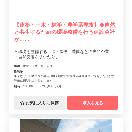
【建築・土木・林学・農学系専攻】◆自然
と共生するための環境整備を行う建設会社
が、...
＊環境を整備する、法面保護・造園などの専門企業！
＊自然災害を防いだり、...
職種
建設・土木・施工管理
勤務地
東京など、日本国内の拠点 ※将来的に就業場所が変更される場合があります。
詳細は面談時にお伝えします。
給与
208,000円 〜 215,000円 /月
お気に入りに保存
求人を見る