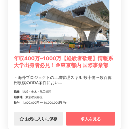
年収400万~1000万【経験者歓迎】情報系
大学出身者必見！＠東京都内 国際事業部
・海外プロジェクトの工務管理スキル 数十億〜数百億
円規模のODA案件におい...
職種
建設・土木・施工管理
勤務地
東京都渋谷区
給与
4,000,000円 〜 10,000,000円 /年
お気に入りに保存
求人を見る