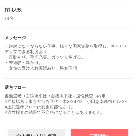
採用人数
14名
メッセージ
・絶対になくならない仕事。様々な国家資格を取得し、キャリア
アップできる制度あり。
・夜勤あり、手当充実。ガッツリ稼げる。
・未経験・新卒可。
・女性の受け入れ実績あり。男女不問
選考フロー
書類選考→面談＠来社→面接＠来社＋適性検査→内定
※面接場所：東京都渋谷区代々木2-28-12 小田急南新宿ビル 2F
※上記選考フローは変更可能性あり。
※適性検査の結果で不合格になることはありません。
お気に入りに保存
応募画面へ