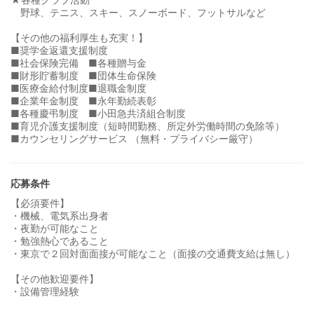
野球、テニス、スキー、スノーボード、フットサルなど
【その他の福利厚生も充実！】
■奨学金返還支援制度
■社会保険完備 ■各種贈与金
■財形貯蓄制度 ■団体生命保険
■医療金給付制度■退職金制度
■企業年金制度 ■永年勤続表彰
■各種慶弔制度 ■小田急共済組合制度
■育児介護支援制度（短時間勤務、所定外労働時間の免除等）
■カウンセリングサービス （無料・プライバシー厳守）
応募条件
【必須要件】
・機械、電気系出身者
・夜勤が可能なこと
・勉強熱心であること
・東京で２回対面面接が可能なこと（面接の交通費支給は無し）
【その他歓迎要件】
・設備管理経験