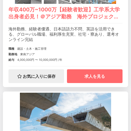
年収400万~1000万【経験者歓迎】工学系大学
出身者必見！＠アジア勤務 海外プロジェク...
海外勤務、経験者優遇、日本語語力不問、英語を活用でき
る、グローバル職場、福利厚生充実、社宅・寮あり、選考オ
ンライン完結
職種
建設・土木・施工管理
勤務地
東南アジア
給与
4,000,000円 〜 10,000,000円 /年
お気に入りに保存
求人を見る