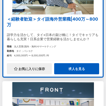
＜経験者歓迎＞タイ語海外営業職|400万～800
万
語学力を活かして、タイ×日本の架け橋に！タイでキャリアも
暮らしも充実！日系企業で営業経験を活かしませんか？
職種
法人営業(国内・海外)やマーケティング
勤務地
タイ；バンコク
給与
4,000,000円 〜 8,000,000円 /年
お気に入りに保存
求人を見る