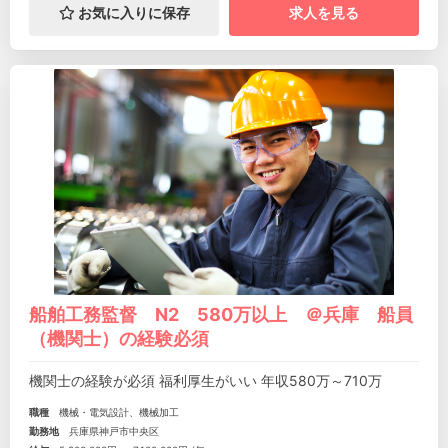
お気に入りに保存
求人を見る
船舶工務監督 N2 580万以上 ＠兵庫 船員
（機関士）の経験必須
機関士の経験が必須 福利厚生がいい 年収580万～710万
職種
機械・電気設計、機械加工
勤務地
兵庫県神戸市中央区