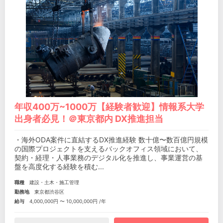
年収400万~1000万【経験者歓迎】情報系大学
出身者必見！＠東京都内 DX推進担当
・海外ODA案件に直結するDX推進経験 数十億〜数百億円規模
の国際プロジェクトを支えるバックオフィス領域において、
契約・経理・人事業務のデジタル化を推進し、事業運営の基
盤を高度化する経験を積む...
職種
建設・土木・施工管理
勤務地
東京都渋谷区
給与
4,000,000円 〜 10,000,000円 /年