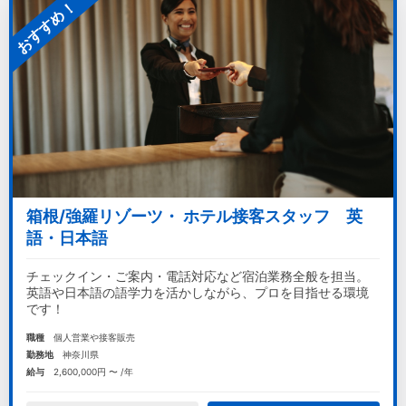
おすすめ！
箱根/強羅リゾーツ・ ホテル接客スタッフ 英
語・日本語
チェックイン・ご案内・電話対応など宿泊業務全般を担当。
英語や日本語の語学力を活かしながら、プロを目指せる環境
です！
職種
個人営業や接客販売
勤務地
神奈川県
給与
2,600,000円 〜 /年