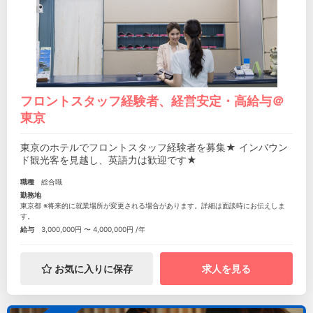
フロントスタッフ経験者、経営安定・高給与＠
東京
東京のホテルでフロントスタッフ経験者を募集★ インバウン
ド観光客を見越し、英語力は歓迎です★
職種
総合職
勤務地
東京都 ※将来的に就業場所が変更される場合があります。詳細は面談時にお伝えしま
す。
給与
3,000,000円 〜 4,000,000円 /年
お気に入りに保存
求人を見る