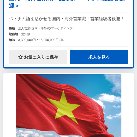
迎＞
ベトナム語を活かせる国内・海外営業職！営業経験者歓迎！
職種
法人営業(国内・海外)やマーケティング
勤務地
愛知県
給与
3,300,000円 〜 5,250,000円 /年
お気に入りに保存
求人を見る