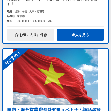
す！
職種
総務・秘書・人事・経理等
勤務地
東京都
給与
3,000,000円 〜 4,500,000円 /年
お気に入りに保存
求人を見る
おすすめ！
国内・海外営業職＠愛知県＜ベトナム語話者歓