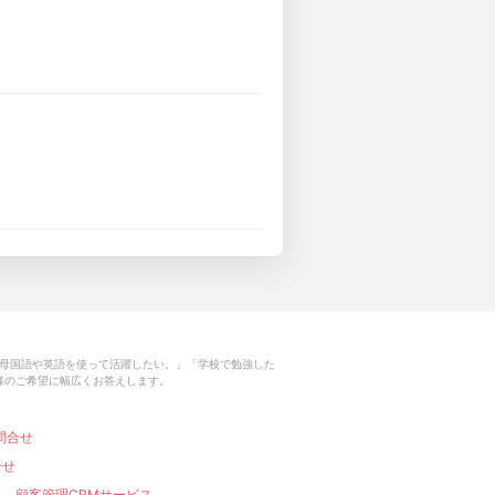
母国語や英語を使って活躍したい。」「学校で勉強した
様のご希望に幅広くお答えします。
問合せ
合せ
顧客管理CRMサービス