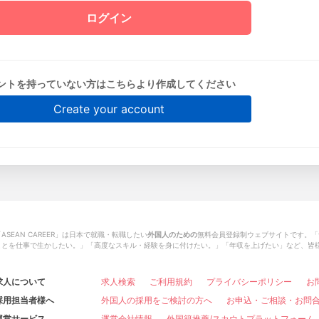
ントを持っていない方はこちらより作成してください
Create your account
ASEAN CAREER」は日本で就職・転職したい
外国人のための
無料会員登録制ウェブサイトです。「
ことを仕事で生かしたい。」「高度なスキル・経験を身に付けたい。」「年収を上げたい」など、皆
求人について
求人検索
ご利用規約
プライバシーポリシー
お
採用担当者様へ
外国人の採用をご検討の方へ
お申込・ご相談・お問
運営サービス
運営会社情報
外国籍推薦/スカウトプラットフォーム