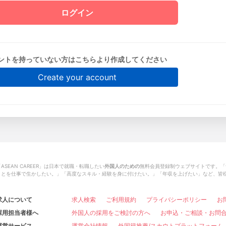
ントを持っていない方はこちらより作成してください
Create your account
ASEAN CAREER」は日本で就職・転職したい
外国人のための
無料会員登録制ウェブサイトです。「
ことを仕事で生かしたい。」「高度なスキル・経験を身に付けたい。」「年収を上げたい」など、皆
求人について
求人検索
ご利用規約
プライバシーポリシー
お
採用担当者様へ
外国人の採用をご検討の方へ
お申込・ご相談・お問
運営サービス
運営会社情報
外国籍推薦/スカウトプラットフォーム