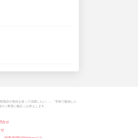
母国語や英語を使って活躍したい。」「学校で勉強した
様のご希望に幅広くお答えします。
問合せ
合せ
顧客管理CRMサービス