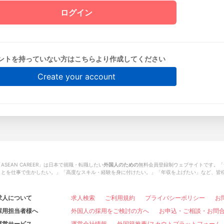
ントを持っていない方はこちらより作成してください
Create your account
ASEAN CAREER」は日本で就職・転職したい
外国人のための
無料会員登録制ウェブサイトです。「
ことを仕事で生かしたい。」「高度なスキル・経験を身に付けたい。」「年収を上げたい」など、皆
求人について
求人検索
ご利用規約
プライバシーポリシー
お
採用担当者様へ
外国人の採用をご検討の方へ
お申込・ご相談・お問
運営サービス
運営会社情報
外国籍推薦/スカウトプラットフォーム