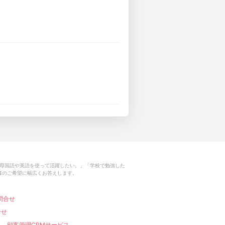
母国語や英語を使って活躍したい。」「学校で勉強した
様のご希望に幅広くお答えします。
問合せ
合せ
顧客管理CRMサービス