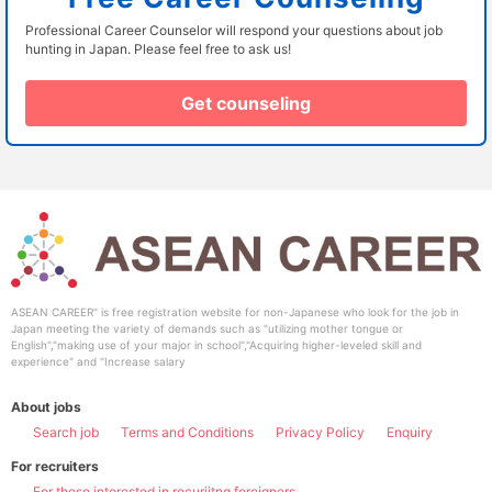
Professional Career Counselor will respond your questions about job
hunting in Japan. Please feel free to ask us!
Get counseling
ASEAN CAREER" is free registration website for non-Japanese who look for the job in
Japan meeting the variety of demands such as "utilizing mother tongue or
English","making use of your major in school","Acquiring higher-leveled skill and
experience" and "Increase salary
About jobs
Search job
Terms and Conditions
Privacy Policy
Enquiry
For recruiters
For those interested in recuriitng foreigners