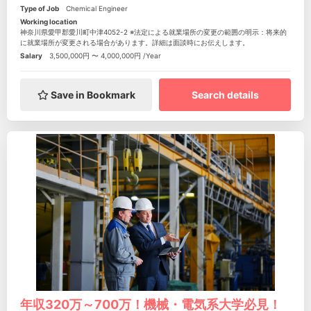
Type of Job
Chemical Engineer
Working location
神奈川県愛甲郡愛川町中津4052-2 ※法定による就業場所の変更の範囲の明示：将来的
に就業場所が変更される場合があります。詳細は面談時にお伝えします。
Salary
3,500,000円 〜 4,000,000円 /Year
Save in Bookmark
Search details
年収320万～700万！機械・電気系大学必見！