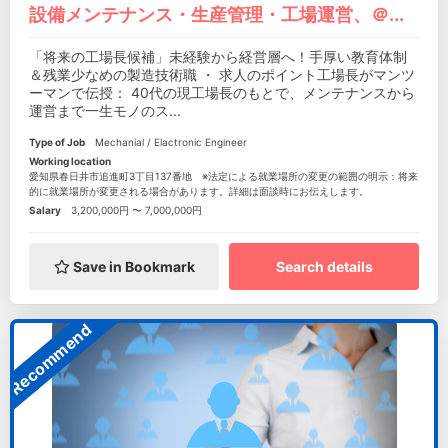
設備メンテナンス・生産管理・工場運営、＠...
「将来の工場長候補」未経験から経営層へ！手厚い教育体制
＆残業少なめの製造技術職 ・ 求人のポイント工場長がマンツ
ーマンで伝授： 40代の現工場長のもとで、メンテナンスから
運営まで一生モノのス...
Type of Job
Mechanial / Elactronic Engineer
Working location
愛知県春日井市追進町3丁目137番地 ※法定による就業場所の変更の範囲の明示：将来
的に就業場所が変更される場合があります。詳細は面談時にお伝えします。
Salary
3,200,000円 〜 7,000,000円
Save in Bookmark
Search details
Recommend