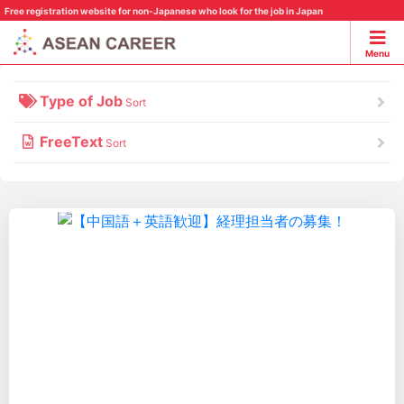
Free registration website for non-Japanese who look for the job in Japan
Menu
Type of Job
Sort
FreeText
Sort