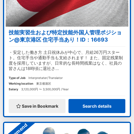
技能実習生および特定技能外国人管理ポジショ
ン@東京港区 住宅手当あり！ID：16693
・安定した働き方 土日祝休みが中心で、月給26万円スター
ト。住宅手当や通勤手当も支給されます！ また、固定残業制
度を採用していますが、日常的な長時間残業はなく、社員の
皆さんは18時頃に退社さ...
Type of Job
Interpretater/Translator
Working location
東京都港区
Salary
3,120,000円 〜 3,500,000円 /Year
Save in Bookmark
Search details
Recommend