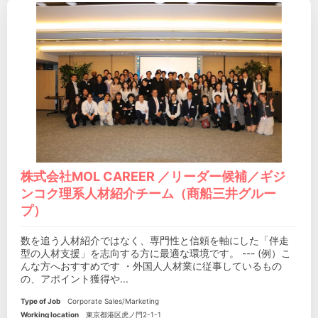
株式会社MOL CAREER ／リーダー候補／ギジ
ンコク理系人材紹介チーム（商船三井グルー
プ）
数を追う人材紹介ではなく、専門性と信頼を軸にした「伴走
型の人材支援」を志向する方に最適な環境です。 --- (例）こ
んな方へおすすめです ・外国人人材業に従事しているもの
の、アポイント獲得や...
Type of Job
Corporate Sales/Marketing
Working location
東京都港区虎ノ門2-1-1