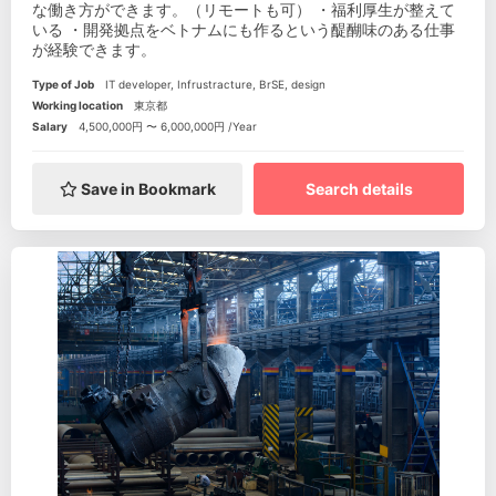
な働き方ができます。（リモートも可） ・福利厚生が整えて
いる ・開発拠点をベトナムにも作るという醍醐味のある仕事
が経験できます。
Type of Job
IT developer, Infrustracture, BrSE, design
Working location
東京都
Salary
4,500,000円 〜 6,000,000円 /Year
Save in Bookmark
Search details