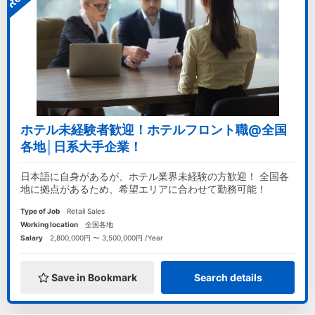
ホテル未経験者歓迎！ホテルフロント職@全国
各地│日系大手企業！
日本語に自身があるが、ホテル業界未経験の方歓迎！ 全国各
地に拠点があるため、希望エリアに合わせて勤務可能！
Type of Job
Retail Sales
Working location
全国各地
Salary
2,800,000円 〜 3,500,000円 /Year
Save in Bookmark
Search details