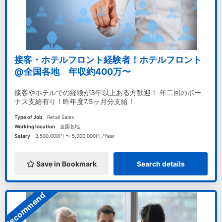
接客・ホテルフロント経験者！ホテルフロント
@全国各地 年収約400万〜
接客やホテルでの経験が3年以上ある方歓迎！ 年二回のボー
ナス支給有り！昨年度7.5ヶ月分支給！
Type of Job
Retail Sales
Working location
全国各地
Salary
3,500,000円 〜 5,000,000円 /Year
Save in Bookmark
Search details
Recommend