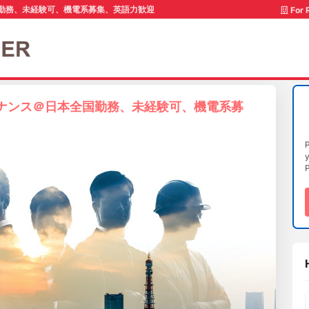
国勤務、未経験可、機電系募集、英語力歓迎
For 
テナンス＠日本全国勤務、未経験可、機電系募
P
y
P