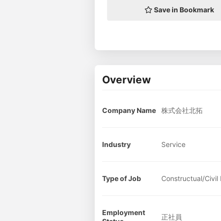
Save in Bookmark
Overview
Company Name
株式会社北拓
Industry
Service
Type of Job
Constructual/Civil
Employment
正社員