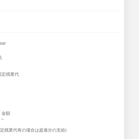
ear
上
固定残業代
・金額
円～
固定残業代有の場合は超過分の支給)