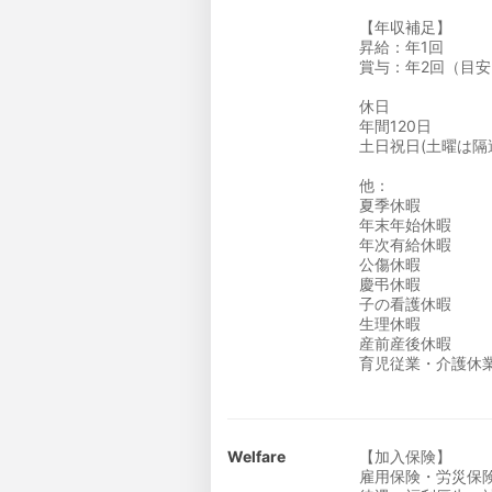
【年収補足】
昇給：年1回
賞与：年2回（目安：
休日
年間120日
土日祝日(土曜は隔
他：
夏季休暇
年末年始休暇
年次有給休暇
公傷休暇
慶弔休暇
子の看護休暇
生理休暇
産前産後休暇
育児従業・介護休
Welfare
【加入保険】
雇用保険・労災保