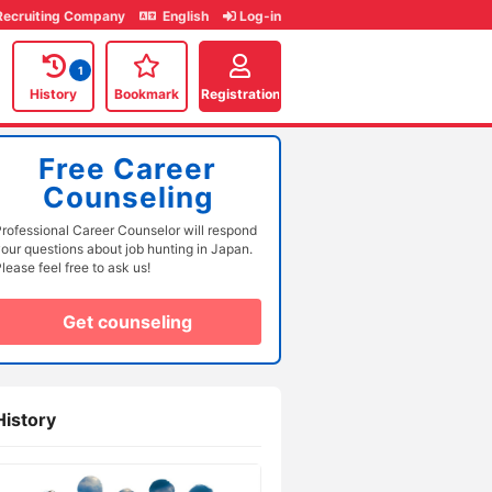
Recruiting Company
English
Log-in
1
History
Bookmark
Registration
Free Career
Counseling
rofessional Career Counselor will respond
our questions about job hunting in Japan.
lease feel free to ask us!
Get counseling
History