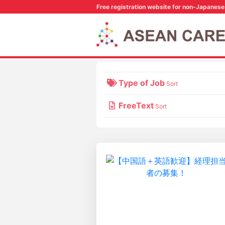
Free registration website for non-Japanese 
Type of Job
Sort
FreeText
Sort