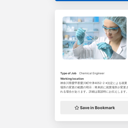
Type of Job
Chemical Engineer
Working location
神奈川県愛甲郡愛川町中津4052-2 ※法定による就業
場所の変更の範囲の明示：将来的に就業場所が変更
れる場合があります。詳細は面談時にお伝えします
Save in Bookmark