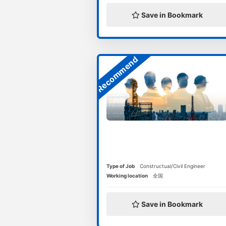
Save in Bookmark
Recommend
Type of Job
Constructual/Civil Engineer
Working location
全国
Save in Bookmark