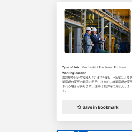
Type of Job
Mechanial / Elactronic Engineer
Working location
愛知県春日井市追進町3丁目137番地 ※法定による
業場所の変更の範囲の明示：将来的に就業場所が変
される場合があります。詳細は面談時にお伝えしま
す。
Save in Bookmark