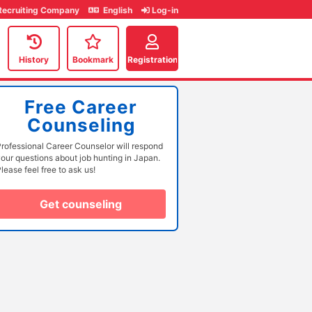
Recruiting Company
English
Log-in
History
Bookmark
Registration
Free Career
Counseling
rofessional Career Counselor will respond
our questions about job hunting in Japan.
lease feel free to ask us!
Get counseling