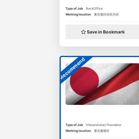
Type of Job
BackOffice
Working location
東京都渋谷区渋谷
Save in Bookmark
Recommend
Type of Job
Interpretater/Translator
Working location
東京都港区