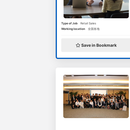
Type of Job
Retail Sales
Working location
全国各地
Save in Bookmark