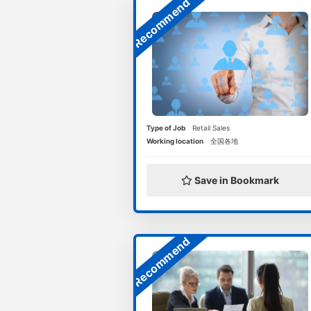
Recommend
Type of Job
Retail Sales
Working location
全国各地
Save in Bookmark
Recommend