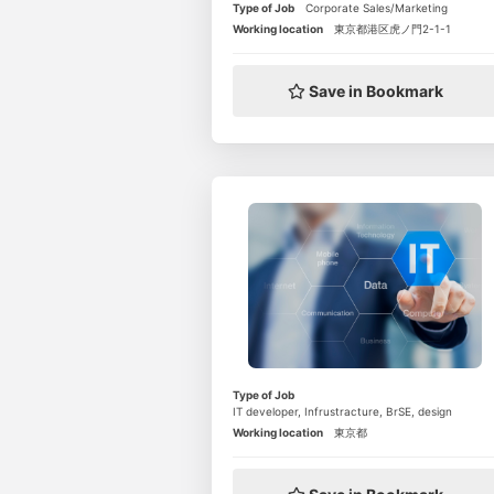
Type of Job
Corporate Sales/Marketing
Working location
東京都港区虎ノ門2-1-1
Save in Bookmark
Type of Job
IT developer, Infrustracture, BrSE, design
Working location
東京都